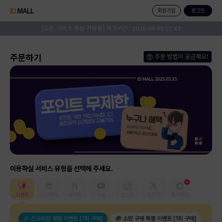
회원가입
로그인
[모든 서비스 정상 가동중] 체크시간 :
2026-08-09 01:43
주문 방법이 궁금해요!
주문하기
이용하실 서비스 유형을 선택해 주세요.
이벤트
장기예약
네이버
구글
인스타
트위터
즐겨찾기
🎉 신규회원 체험 이벤트 [1회 구매]
🎁 소량 구매 특별 이벤트 [1회 구매]